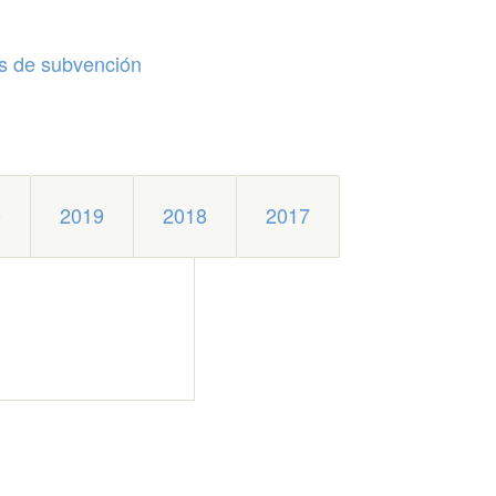
es de subvención
0
2019
2018
2017