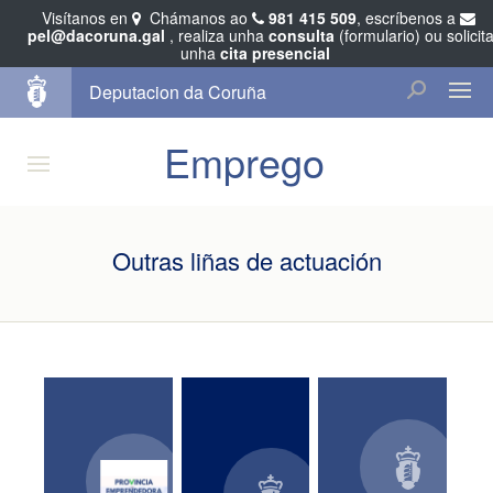
Visítanos en
Chámanos ao
981 415 509
, escríbenos a
pel@dacoruna.gal
, realiza unha
consulta
(formulario) ou solicit
unha
cita presencial
Deputacion da Coruña
Emprego
Outras liñas de actuación