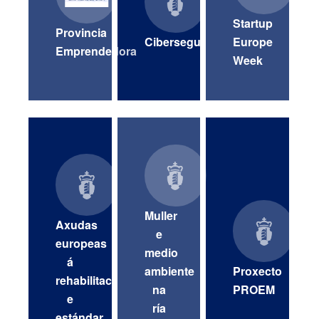
Startup
Provincia
Ciberseguridade
Europe
Emprendedora
Week
Muller
Axudas
e
europeas
medio
á
ambiente
Proxecto
rehabilitación
na
PROEM
e
ría
estándar