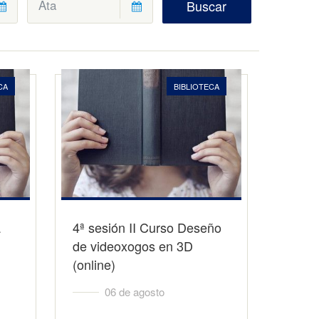
Buscar
CA
BIBLIOTECA
a
4ª sesión II Curso Deseño
de videoxogos en 3D
(online)
06 de agosto