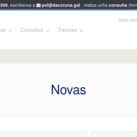
 509
, escríbenos a
pel@dacoruna.gal
, realiza unha
consulta
(form
Sede elec
as
Concellos
Trámites
Novas