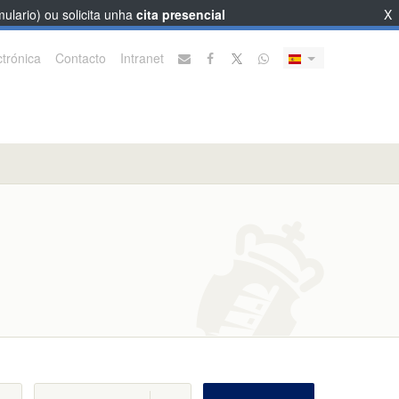
ulario) ou solicita unha
cita presencial
X
trónica
Contacto
Intranet