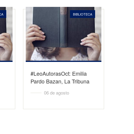
CA
BIBLIOTECA
#LeoAutorasOct: Emilia
Pardo Bazan, La Tribuna
06 de agosto