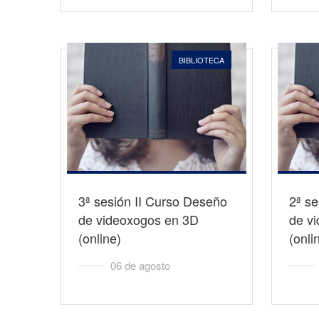
BIBLIOTECA
3ª sesión II Curso Deseño
2ª se
de videoxogos en 3D
de v
(online)
(onli
06 de agosto