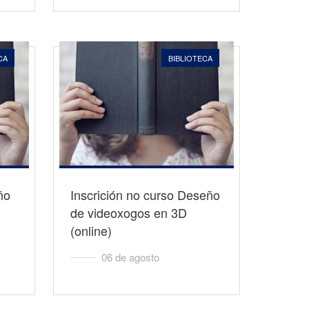
CA
BIBLIOTECA
ño
Inscrición no curso Deseño
de videoxogos en 3D
(online)
06 de agosto