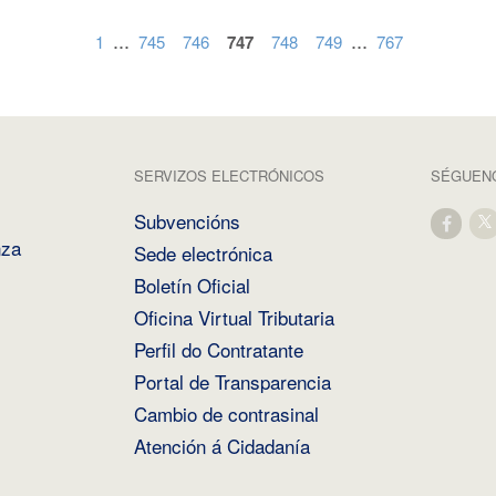
...
...
1
745
746
747
748
749
767
SERVIZOS ELECTRÓNICOS
SÉGUENO
Subvencións
nza
Sede electrónica
Boletín Oficial
Oficina Virtual Tributaria
Perfil do Contratante
Portal de Transparencia
Cambio de contrasinal
Atención á Cidadanía