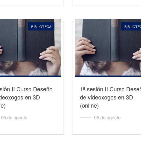
BIBLIOTECA
BIBLIOTE
sión II Curso Deseño
1ª sesión II Curso Dese
ideoxogos en 3D
de videoxogos en 3D
ne)
(online)
06 de agosto
06 de agosto