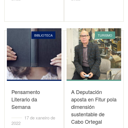
BIBLIOTECA
TURISMO
Pensamento
A Deputación
Literario da
aposta en Fitur pola
Semana
dimensión
sustentable de
17 de xaneiro de
Cabo Ortegal
2022