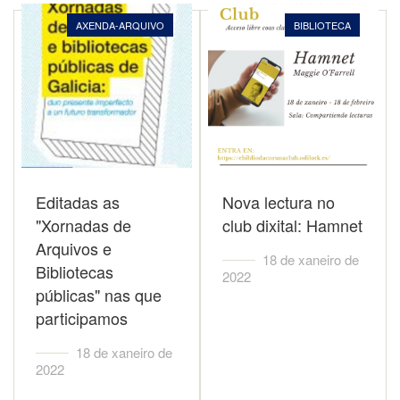
AXENDA-ARQUIVO
BIBLIOTECA
Editadas as
Nova lectura no
"Xornadas de
club dixital: Hamnet
Arquivos e
18 de xaneiro de
Bibliotecas
2022
públicas" nas que
participamos
18 de xaneiro de
2022