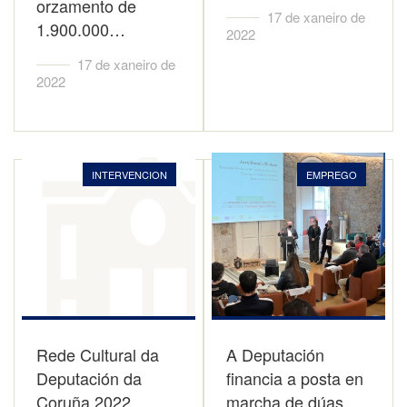
orzamento de
17 de xaneiro de
1.900.000…
2022
17 de xaneiro de
2022
INTERVENCION
EMPREGO
Rede Cultural da
A Deputación
Deputación da
financia a posta en
Coruña 2022
marcha de dúas