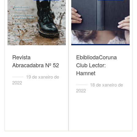
Revista
EbibliodaCoruna
Abracadabra Nº 52
Club Lector:
Hamnet
19 de xaneiro de
2022
18 de xaneiro de
2022