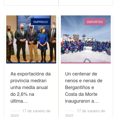
EMPREGO
DEPORTES
As exportacións da
Un centenar de
provincia medran
nenos e nenas de
unha media anual
Bergantiños e
do 2,6% na
Costa da Morte
última…
inauguraron a…
17 de xaneiro de
17 de xaneiro de
2022
2022