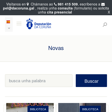
Visítanos en
Chámanos ao
981 415 509
, escríbenos a
pel@dacoruna.gal
, realiza unha
consulta
(formulario) ou solicita
unha
cita presencial
X
Novas
Buscar
BIBLIOTECA
BIBLIOTECA