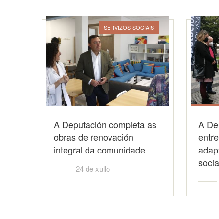
SERVIZOS-SOCIAIS
A Deputación completa as
A De
obras de renovación
entre
integral da comunidade…
adap
soci
24 de xullo