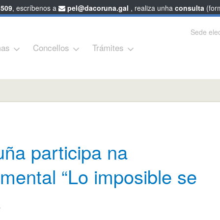
 509
, escríbenos a
pel@dacoruna.gal
, realiza unha
consulta
(form
Sede elec
as
Concellos
Trámites
ña participa na
mental “Lo imposible se
L