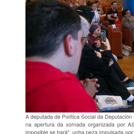
A deputada de Política Social da Deputación 
na apertura da xornada organizada por A
imposible se hará", unha peza impulsada por