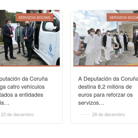
SERVIZOS-SOCIAIS
SERVIZOS-SOCIA
putación da Coruña
A Deputación da Coruñ
ga catro vehículos
destina 8,2 millóns de
tados a entidades
euros para reforzar os
ais…
servizos…
23 de decembro
28 de decembro