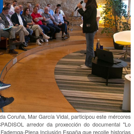
da Coruña, Mar García Vidal, participou este mércores
SPADISOL arredor da proxección do documental "Lo
 Fademga-Plena Inclusión España que recolle historias