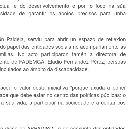
lectual e do desenvolvemento e pon o foco na súa
sidade de garantir os apoios precisos para unha
 Paideia, serviu para abrir un espazo de reflexión
e do papel das entidades sociais no acompañamento ás
ilias. No acto participaron tamén a directora de
dente de FADEMGA, Eladio Fernández Pérez; persoas
vinculados ao ámbito da discapacidade.
acou o valor desta iniciativa "porque axuda a poñer
dade que debe estar no centro das políticas públicas: o
 a súa vida, a participar na sociedade e a contar cos
allo diario de ASPADISOL e do conxunto das entidades