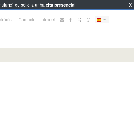
ulario) ou solicita unha
cita presencial
X
trónica
Contacto
Intranet