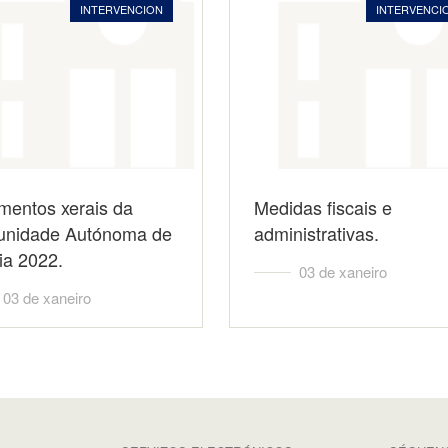
INTERVENCION
INTERVENCI
mentos xerais da
Medidas fiscais e
nidade Autónoma de
administrativas.
ia 2022.
03 de xaneiro
03 de xaneiro