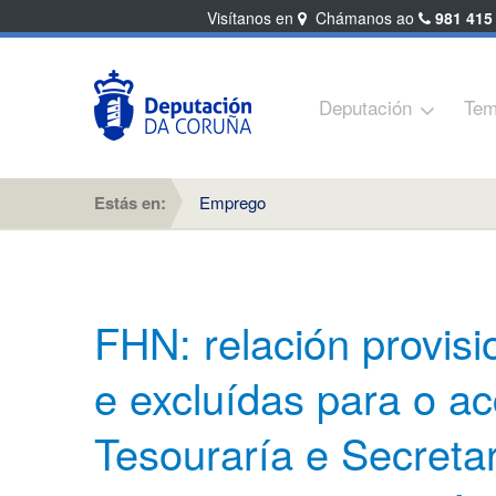
Visítanos en
Chámanos ao
981 415
Deputación
Tem
Estás en:
Emprego
FHN: relación provisi
e excluídas para o ac
Tesouraría e Secreta