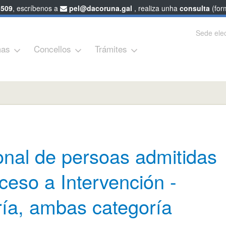
 509
, escríbenos a
pel@dacoruna.gal
, realiza unha
consulta
(form
Sede elec
as
Concellos
Trámites
onal de persoas admitidas
ceso a Intervención -
ría, ambas categoría