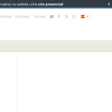
ulario) ou solicita unha
cita presencial
X
trónica
Contacto
Intranet