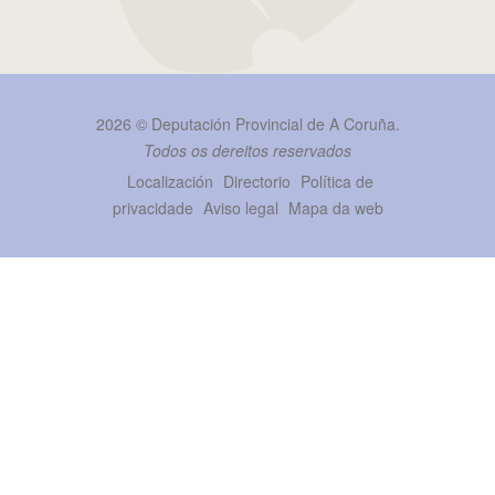
2026 ©
Deputación Provincial de A Coruña
.
Todos os dereitos reservados
Localización
Directorio
Política de
privacidade
Aviso legal
Mapa da web