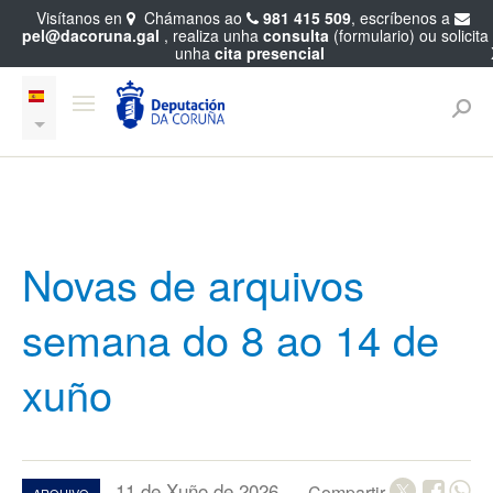
Visítanos en
Chámanos ao
981 415 509
, escríbenos a
pel@dacoruna.gal
, realiza unha
consulta
(formulario) ou solicita
unha
cita presencial
Novas de arquivos
semana do 8 ao 14 de
xuño
11 de Xuño de 2026
Compartir