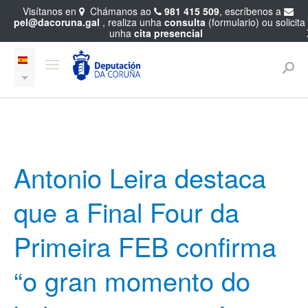
Visítanos en
Chámanos ao
981 415 509
, escríbenos a
pel@dacoruna.gal
, realiza unha
consulta
(formulario) ou solicita
unha
cita presencial
Antonio Leira destaca
que a Final Four da
Primeira FEB confirma
“o gran momento do