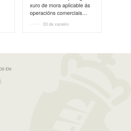
xuro de mora aplicable ás
operacións comerciais…
03 de xaneiro
S EN: