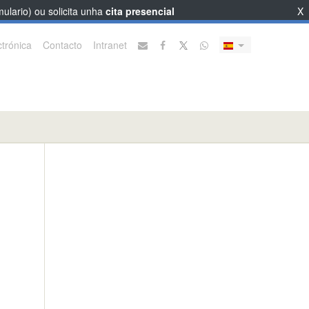
ulario) ou solicita unha
cita presencial
X
trónica
Contacto
Intranet