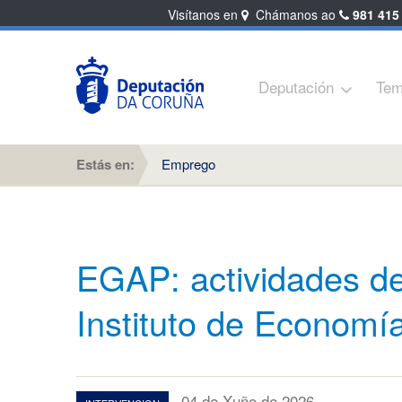
Visítanos en
Chámanos ao
981 415
Deputación
Tem
Estás en:
Emprego
EGAP: actividades de
Instituto de Economía
04 de Xuño de 2026