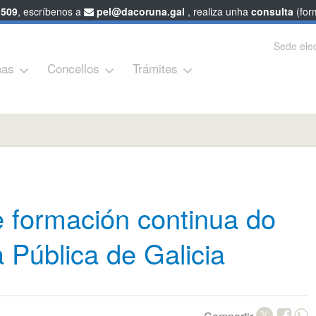
 509
, escríbenos a
pel@dacoruna.gal
, realiza unha
consulta
(form
Sede elec
as
Concellos
Trámites
 formación continua do
 Pública de Galicia