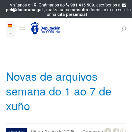
Visítanos en
Chámanos ao
981 415 509
, escríbenos a
pel@dacoruna.gal
, realiza unha
consulta
(formulario) ou solicita
unha
cita presencial
Novas de arquivos
semana do 1 ao 7 de
xuño
05 de Xuño de 2026
Compartir