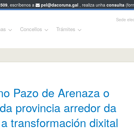
 509
, escríbenos a
pel@dacoruna.gal
, realiza unha
consulta
(form
Sede elec
as
Concellos
Trámites
 no Pazo de Arenaza o
da provincia arredor da
 e a transformación dixital