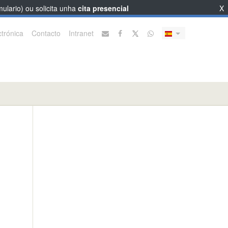
ulario) ou solicita unha
cita presencial
X
trónica
Contacto
Intranet