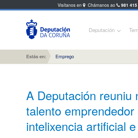
Visítanos en
Chámanos ao
981 415
Deputación
Tem
Estás en:
Emprego
A Deputación reuniu
talento emprendedor 
intelixencia artificial