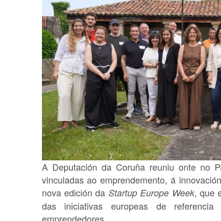
A Deputación da Coruña reuniu onte no Pa
vinculadas ao emprendemento, á innovación t
nova edición da
, que 
Startup Europe Week
das iniciativas europeas de referencia
emprendedores.