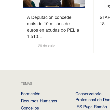
A Deputación concede
STA
máis de 10 millóns de
18
euros en axudas do PEL a
1.510…
29 de xullo
TEMAS
Formación
Conservatorio
Profesional de Da
Recursos Humanos
IES Puga Ramón
Concellos