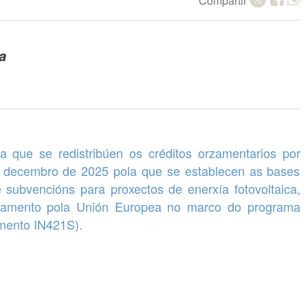
Compartir
a
la que se
redistribúen os créditos orzamentarios
por
de decembro de 2025 pola que se establecen as bases
de subvencións para
proxectos de enerxía fotovoltaica
,
nciamento pola Unión Europea no marco do programa
mento IN421S).