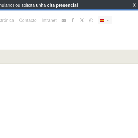
ulario) ou solicita unha
cita presencial
X
trónica
Contacto
Intranet