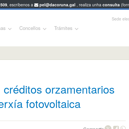
 509
, escríbenos a
pel@dacoruna.gal
, realiza unha
consulta
(form
Sede elec
as
Concellos
Trámites
 créditos orzamentarios
rxía fotovoltaica