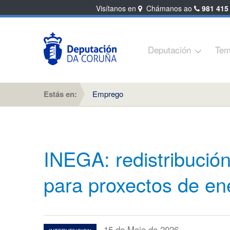
Visítanos en
Chámanos ao
981 415
Deputación
Tem
Estás en:
Emprego
INEGA: redistribución
para proxectos de ene
15 de Maio de 2026