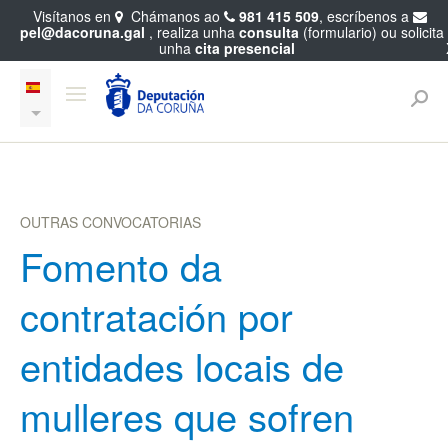
Visítanos en
Chámanos ao
981 415 509
, escríbenos a
pel@dacoruna.gal
, realiza unha
consulta
(formulario) ou solicita
unha
cita presencial
OUTRAS CONVOCATORIAS
Fomento da
contratación por
entidades locais de
mulleres que sofren