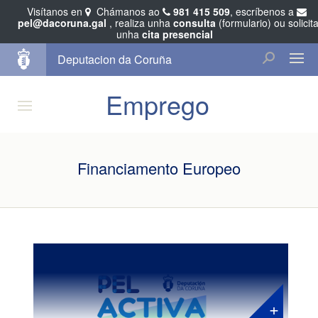
Visítanos en
Chámanos ao
981 415 509
, escríbenos a
pel@dacoruna.gal
, realiza unha
consulta
(formulario) ou solicit
unha
cita presencial
Deputacion da Coruña
Emprego
Financiamento Europeo