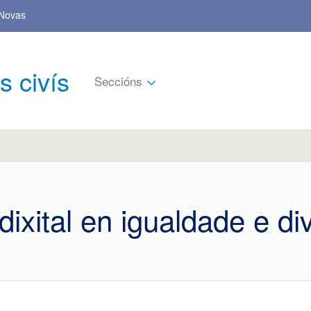
Novas
s civís
Seccións
dixital en igualdade e d