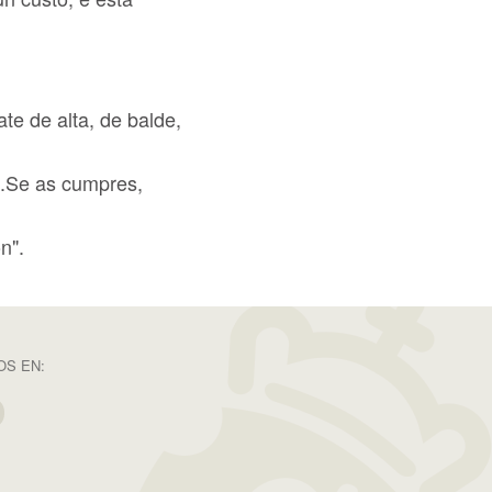
ate de alta, de balde,
...Se as cumpres,
n".
S EN: