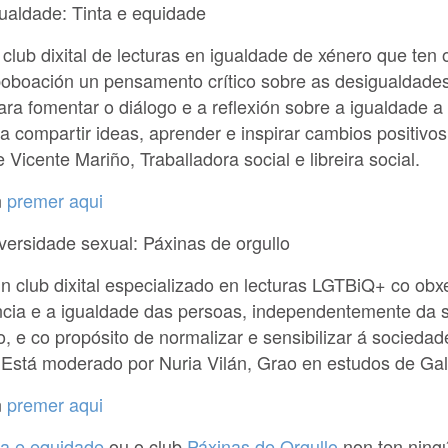
gualdade: Tinta e equidade
club dixital de lecturas en igualdade de xénero que ten 
poboación un pensamento crítico sobre as desigualdades
ra fomentar o diálogo e a reflexión sobre a igualdade a 
ra compartir ideas, aprender e inspirar cambios positivo
Vicente Mariño, Traballadora social e libreira social.
n
premer aqui
iversidade sexual: Páxinas de orgullo
n club dixital especializado en lecturas LGTBiQ+ co obxec
ncia e a igualdade das persoas, independentemente da s
, e co propósito de normalizar e sensibilizar á sociedad
 Está moderado por Nuria Vilán, Grao en estudos de Ga
n
premer aqui
ta e equidade
ou o club
Páxinas de Orgullo
non ten ningú