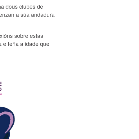
ha dous clubes de
omenzan a súa andadura
xións sobre estas
a e teña a idade que