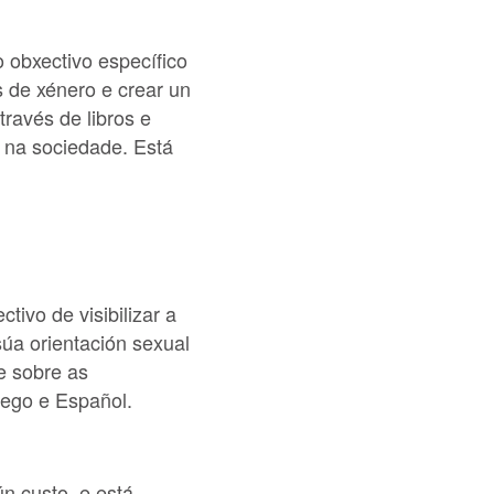
o obxectivo específico
 de xénero e crear un
través de libros e
s na sociedade. Está
tivo de visibilizar a
úa orientación sexual
e sobre as
lego e Español.
n custo, e está