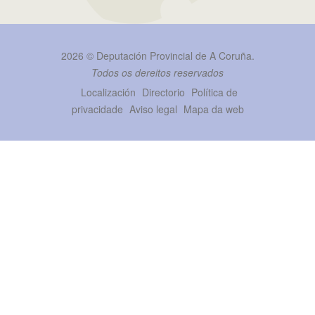
2026 ©
Deputación Provincial de A Coruña
.
Todos os dereitos reservados
Localización
Directorio
Política de
privacidade
Aviso legal
Mapa da web