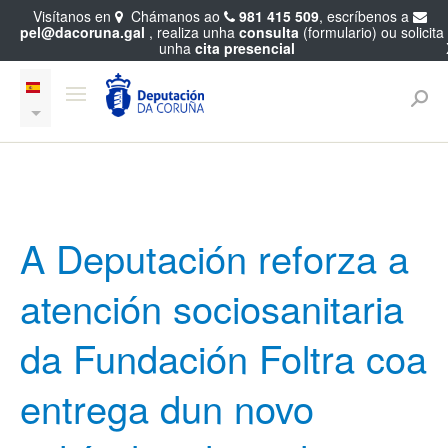
Visítanos en
Chámanos ao
981 415 509
, escríbenos a
pel@dacoruna.gal
, realiza unha
consulta
(formulario) ou solicita
unha
cita presencial
A Deputación reforza a
atención sociosanitaria
da Fundación Foltra coa
entrega dun novo