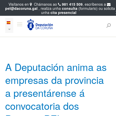
Visítanos en
Chámanos ao
981 415 509
, escríbenos a
pel@dacoruna.gal
, realiza unha
consulta
(formulario) ou solicita
unha
cita presencial
A Deputación anima as
empresas da provincia
a presentárense á
convocatoria dos