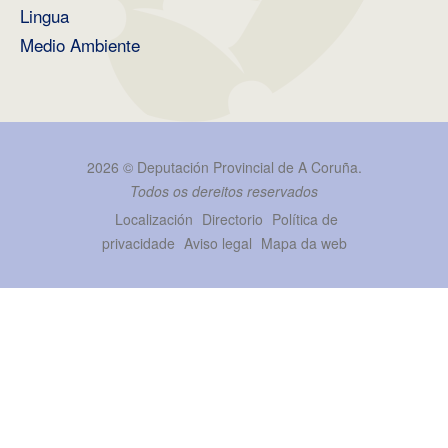
Lingua
Medio Ambiente
2026 ©
Deputación Provincial de A Coruña
.
Todos os dereitos reservados
Localización
Directorio
Política de
privacidade
Aviso legal
Mapa da web