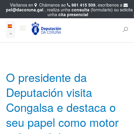
Visítanos en
Chámanos ao
981 415 509
, escríbenos a
pel@dacoruna.gal
, realiza unha
consulta
(formulario) ou solicita
unha
cita presencial
O presidente da
Deputación visita
Congalsa e destaca o
seu papel como motor