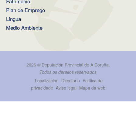
Patrimonio
Plan de Emprego
Lingua
Medio Ambiente
2026 ©
Deputación Provincial de A Coruña
.
Todos os dereitos reservados
Localización
Directorio
Política de
privacidade
Aviso legal
Mapa da web