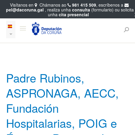
Visítanos en
Chámanos ao
981 415 509
, escríbenos a
pel@dacoruna.gal
, realiza unha
consulta
(formulario) ou solicita
unha
cita presencial
Padre Rubinos,
ASPRONAGA, AECC,
Fundación
Hospitalarias, POIG e