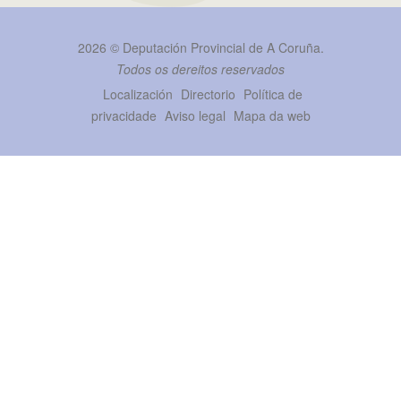
2026 ©
Deputación Provincial de A Coruña
.
Todos os dereitos reservados
Localización
Directorio
Política de
privacidade
Aviso legal
Mapa da web