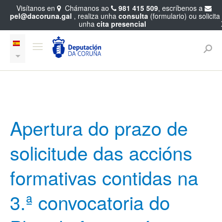
Visítanos en
Chámanos ao
981 415 509
, escríbenos a
pel@dacoruna.gal
, realiza unha
consulta
(formulario) ou solicita
unha
cita presencial
Apertura do prazo de
solicitude das accións
formativas contidas na
3.ª convocatoria do